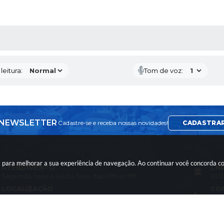
AS MÍDIAS
eitura:
Tom de voz:
NEWSLETTER
Cadastre-se e receba nossas novidades!
CADASTRA
ies para melhorar a sua experiência de navegação. Ao continuar você concorda 
ATENDIMENTO
CN
Segunda-feira a Sexta-feira das 07h as 17h
01.5
LOCALIZAÇÃO
CO
Rua: Francisco Vieira da Maia - nº 10 - Cohab
(14)
CEP: 18660-030
com