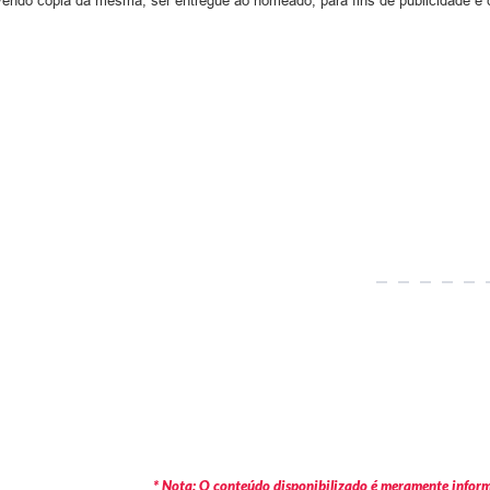
evendo cópia da mesma, ser entregue ao nomeado, para fins de publicidade e
* Nota: O conteúdo disponibilizado é meramente informa