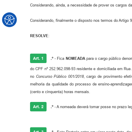
Considerando, ainda, a necessidade de prover os cargos da
Considerando, finalmente o disposto nos termos do Artigo 99,
RESOLVE
:
Art. 1
.º
- Fica
NOMEADA
para o cargo público den
do CPF nº 252.962.098-93 residente e domiciliada em Rua A
no
Concurso Público 001/2018
, cargo de provimento efet
melhoria da qualidade do processo de ensino-aprendizag
(cento e cinquenta) horas mensais.
Art. 2
.º
- A nomeada deverá tomar posse no prazo leg