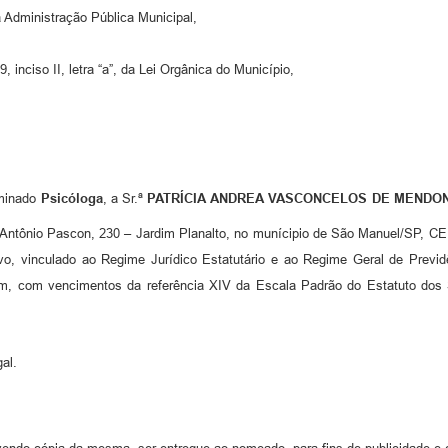
 Administração Pública Municipal,
 inciso II, letra “a”, da Lei Orgânica do Município,
ominado
Psicóloga
, a Sr.ª
PATRÍCIA ANDREA VASCONCELOS DE MENDO
ntônio Pascon, 230 – Jardim Planalto, no munícipio de São Manuel/SP, CEP.
ivo, vinculado ao Regime Jurídico Estatutário e ao Regime Geral de Previd
em, com vencimentos da referência XIV da Escala Padrão do Estatuto dos S
al.