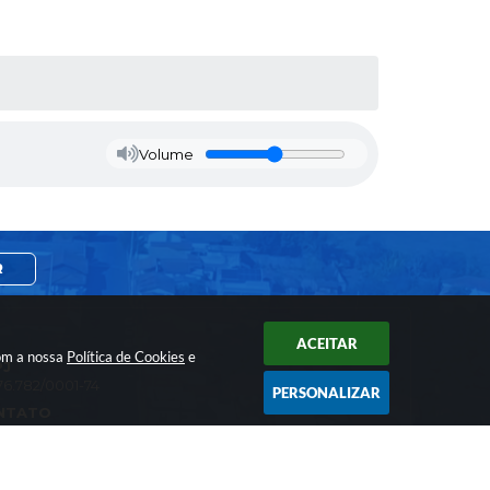
Volume
R
ACEITAR
com a nossa
Política de Cookies
e
PJ
76.782/0001-74
PERSONALIZAR
NTATO
 3844-8200
unicacao@pratania.sp.gov.br