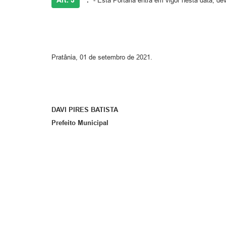
Art. 3
.º
- Esta Portaria entra em vigor nesta data, d
Pratânia, 01 de setembro de 2021.
DAVI PIRES BATISTA
Prefeito Municipal