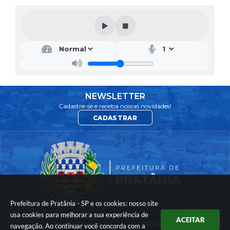
NEWSLETTER
Cadastre-se e receba nossas novidades!
CADASTRAR
Prefeitura de Pratânia - SP e os cookies: nosso site
usa cookies para melhorar a sua experiência de
ATENDIMENTO
ACEITAR
CNPJ
Segunda-feira a
navegação. Ao continuar você concorda com a