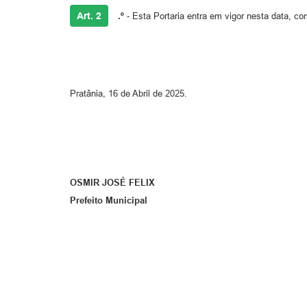
Art. 2
.º
- Esta Portaria entra em vigor nesta data, co
Pratânia, 16 de Abril de 2025.
OSMIR JOSÉ FELIX
Prefeito Municipal