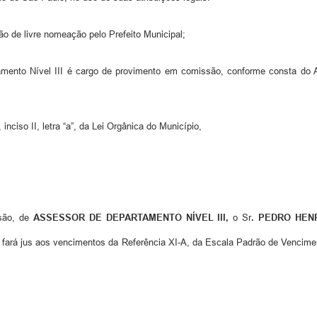
 de livre nomeação pelo Prefeito Municipal;
amento Nível III é cargo de provimento em comissão, conforme consta do A
nciso II, letra “a”, da Lei Orgânica do Município,
são, de
ASSESSOR DE DEPARTAMENTO NÍVEL III,
o Sr
. PEDRO HENR
al fará jus aos vencimentos da Referência XI-A, da Escala Padrão de Vencim