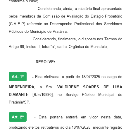
conforme o caso;
Considerando, ainda, o relatório final apresentado
pelos membros da Comissão de Avaliação do Estágio Probatório
(C.A.E.P) referente ao Desempenho Profissional dos Servidores
Públicos do Município de Pratânia;
Considerando, finalmente, o disposto nos Termos do
Artigo 99, inciso II, letra “a”, da Lei Orgânica do Município,
RESOLVE:
Art. 1º
-
Fica efetivada, a partir de 18/07/2025 no cargo de
MERENDEIRA
, a Sra.
VALDIRENE SOARES DE LIMA
DIAMANTE
[R.E:10890]
, no Serviço Público Municipal de
Pratânia/SP.
Art. 2º
-
Esta portaria entrará em vigor nesta data,
produzindo efeitos retroativos ao dia 18/07/2025, mediante registro