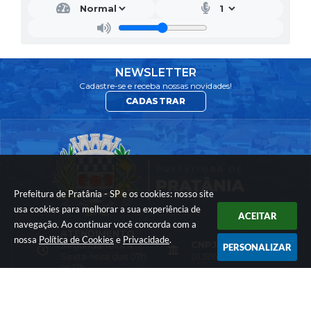
NEWSLETTER
Cadastre-se e receba nossas novidades!
CADASTRAR
Prefeitura de Pratânia - SP e os cookies: nosso site
usa cookies para melhorar a sua experiência de
ACEITAR
navegação. Ao continuar você concorda com a
ATENDIMENTO
nossa
Política de Cookies
e
Privacidade
.
CNPJ
Segunda-feira a
PERSONALIZAR
Sexta-feira das 07h
01.576.782/0001-74
as 17h
LOCALIZAÇÃO
CONTATO
Rua: Francisco Vieira
(14) 3844-8200
da Maia - nº 10 -
comunicacao@prat