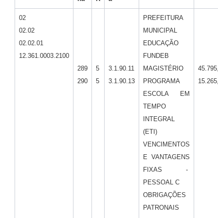
02
PREFEITURA
02.02
MUNICIPAL
02.02.01
EDUCAÇÃO
12.361.0003.2100
FUNDEB
289
5
3.1.90.11
MAGISTÉRIO
45.795
290
5
3.1.90.13
PROGRAMA
15.265
ESCOLA EM
TEMPO
INTEGRAL
(ETI)
VENCIMENTOS
E VANTAGENS
FIXAS -
PESSOAL C
OBRIGAÇÕES
PATRONAIS