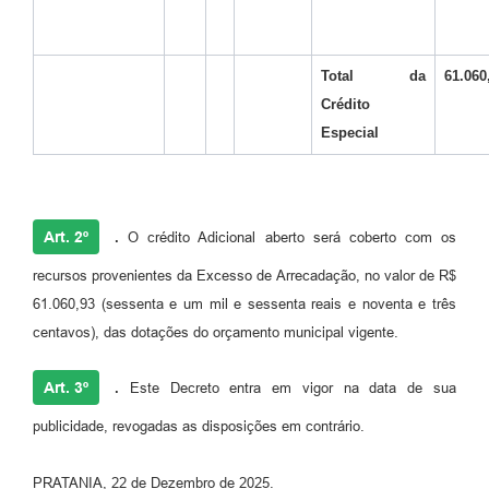
Total da
61.060
Crédito
Especial
Art. 2º
.
O crédito Adicional aberto será coberto com os
recursos provenientes da Excesso de Arrecadação, no valor de R$
61.060,93 (sessenta e um mil e sessenta reais e noventa e três
centavos), das dotações do orçamento municipal vigente.
Art. 3º
.
Este Decreto entra em vigor na data de sua
publicidade, revogadas as disposições em contrário.
PRATANIA, 22 de Dezembro de 2025.