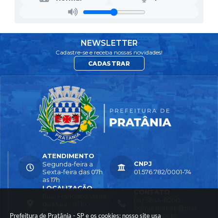
NEWSLETTER
Cadastre-se e receba nossas novidades!
CADASTRAR
ATENDIMENTO
CNPJ
Segunda-feira a
Sexta-feira das 07h
01.576.782/0001-74
as 17h
LOCALIZAÇÃO
CONTATO
Rua: Francisco Vieira
(14) 3844-8200
da Maia - nº 10 -
comunicacao@prat
Cohab
Prefeitura de Pratânia - SP e os cookies: nosso site usa
ania.sp.gov.br