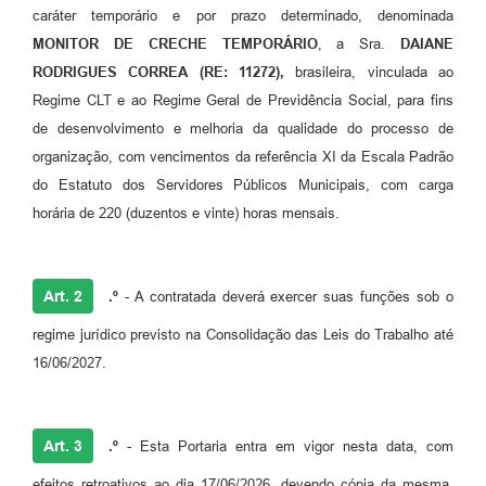
caráter temporário e por prazo determinado, denominada
MONITOR DE CRECHE TEMPORÁRIO
, a Sra.
DAIANE
RODRIGUES CORREA (RE: 11272),
brasileira, vinculada ao
Regime CLT e ao Regime Geral de Previdência Social, para fins
de desenvolvimento e melhoria da qualidade do processo de
organização, com vencimentos da referência XI da Escala Padrão
do Estatuto dos Servidores Públicos Municipais, com carga
horária de 220 (duzentos e vinte) horas mensais.
Art. 2
.º
- A contratada deverá exercer suas funções sob o
regime jurídico previsto na Consolidação das Leis do Trabalho até
16/06/2027.
Art. 3
.º
- Esta Portaria entra em vigor nesta data, com
efeitos retroativos ao dia 17/06/2026, devendo cópia da mesma,