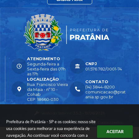
ATENDIMENTO
CNPJ
Segunda-feira a
Sexta-feira das 07h
01.576.782/0001-74
as 17h
LOCALIZAÇÃO
CONTATO
Rua: Francisco Vieira
(14) 3844-8200
da Maia - nº 10 -
comunicacao@prat
Cohab
ania.sp.gov.br
CEP: 18660-030
Versão do Sistema:
3.5.3 - 19/06/2026
Prefeitura de Pratânia - SP e os cookies: nosso site
Portal atualizado em:
04/08/2026 16:55
Dados Abertos
usa cookies para melhorar a sua experiência de
ACEITAR
navegação. Ao continuar você concorda com a