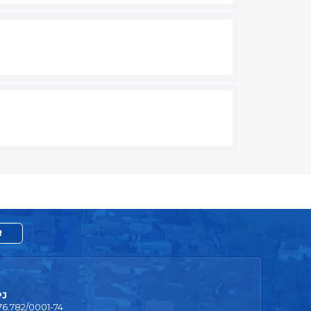
R
PJ
76.782/0001-74