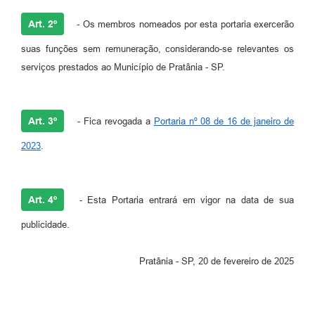
Art. 2º
- Os membros nomeados por esta portaria exercerão
suas funções sem remuneração, considerando-se relevantes os
serviços prestados ao Município de Pratânia - SP.
Art. 3º
- Fica revogada a
Portaria nº 08 de 16 de janeiro de
2023
.
Art. 4º
- Esta Portaria entrará em vigor na data de sua
publicidade.
Pratânia - SP, 20 de fevereiro de 2025