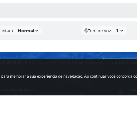
AS MÍDIAS
eitura:
Tom de voz:
NEWSLETTER
Cadastre-se e receba nossas novidades!
CADASTRA
ies para melhorar a sua experiência de navegação. Ao continuar você concorda 
ATENDIMENTO
CN
Segunda-feira a Sexta-feira das 07h as 17h
01.5
LOCALIZAÇÃO
CO
Rua: Francisco Vieira da Maia - nº 10 - Cohab
(14)
CEP: 18660-030
com
 do Sistema:
3.5.3 - 19/06/2026
Portal atualizado em:
04/08/2026 16:55
Dad