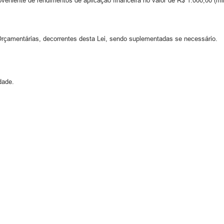
veniente de rendimentos de aplicação financeira no valor de R$ 1.000,00 (mil 
rçamentárias, decorrentes desta Lei, sendo suplementadas se necessário.
dade.