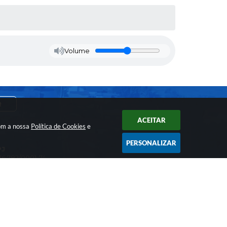
Volume
R
ACEITAR
com a nossa
Política de Cookies
e
PERSONALIZAR
PJ
76.782/0001-74
NTATO
 3844-8200
unicacao@pratania.sp.gov.br
os Abertos