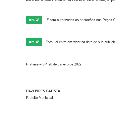
novecentos reais), e ainda pelo excesso de arrecadação pro
Art. 3°
Ficam autorizadas as alterações nas Peças O
Art. 4°
Esta Lei entra em vigor na data de sua publici
Pratânia – SP, 20 de Janeiro de 2022.
DAVI PIRES BATISTA
Prefeito Municipal