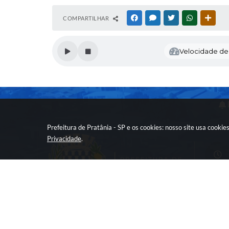
COMPARTILHAR
FACEBOOK
MESSENGER
TWITTER
WHATSAPP
OUTR
Velocidade de l
Prefeitura de Pratânia - SP e os cookies: nosso site usa cook
Privacidade
.
Versão