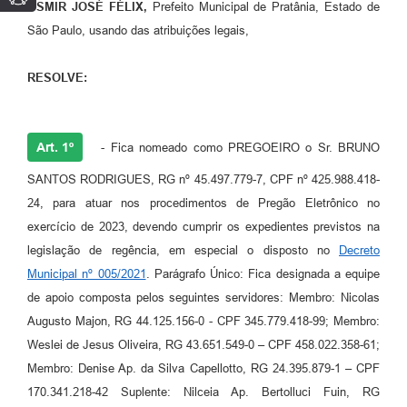
OSMIR JOSÉ FÉLIX,
Prefeito Municipal de Pratânia, Estado de
São Paulo, usando das atribuições legais,
RESOLVE:
Art. 1º
- Fica nomeado como PREGOEIRO o Sr. BRUNO
SANTOS RODRIGUES, RG nº 45.497.779-7, CPF nº 425.988.418-
24, para atuar nos procedimentos de Pregão Eletrônico no
exercício de 2023, devendo cumprir os expedientes previstos na
legislação de regência, em especial o disposto no
Decreto
Municipal nº 005/2021
. Parágrafo Único: Fica designada a equipe
de apoio composta pelos seguintes servidores: Membro: Nicolas
Augusto Majon, RG 44.125.156-0 - CPF 345.779.418-99; Membro:
Weslei de Jesus Oliveira, RG 43.651.549-0 – CPF 458.022.358-61;
Membro: Denise Ap. da Silva Capellotto, RG 24.395.879-1 – CPF
170.341.218-42 Suplente: Nilceia Ap. Bertolluci Fuin, RG