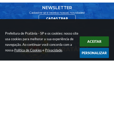
NEWSLETTER
Cadastre-se e receba nossas novidades!
CADASTRAR
Prefeitura de Pratânia - SP e os cookies: nosso site
usa cookies para melhorar a sua experiência de
ACEITAR
navegação. Ao continuar você concorda com a
nossa
Política de Cookies
e
Privacidade
.
PERSONALIZAR
ATENDIMENTO
CNPJ
Segunda-feira a
Sexta-feira das 07h
01.576.782/0001-74
as 17h
LOCALIZAÇÃO
CONTATO
Rua: Francisco Vieira
(14) 3844-8200
da Maia - nº 10 -
comunicacao@prat
Cohab
ania.sp.gov.br
CEP: 18660-030
Versão do Sistema:
3.5.3 - 19/06/2026