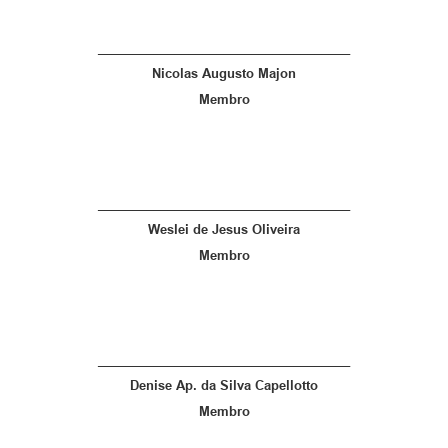
____________________________________
Nicolas Augusto Majon
Membro
____________________________________
Weslei de Jesus Oliveira
Membro
____________________________________
Denise Ap. da Silva Capellotto
Membro