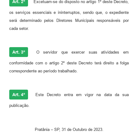
Art. 2º
Excetuam-se do disposto no artigo 1º deste Decreto,
os serviços essenciais e ininterruptos, sendo que, o expediente
será determinado pelos Diretores Municipais responsáveis por
cada setor.
Art. 3º
O servidor que exercer suas atividades em
conformidade com o artigo 2º deste Decreto terá direito a folga
correspondente ao período trabalhado.
Art. 4º
Este Decreto entra em vigor na data da sua
publicação.
Pratânia – SP, 31 de Outubro de 2023.