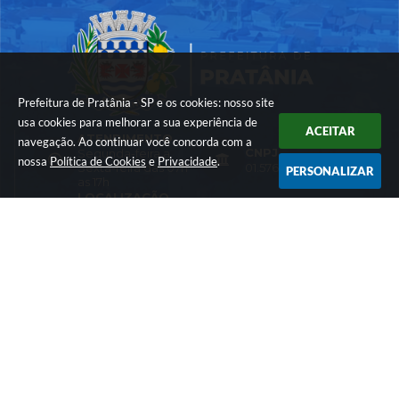
Prefeitura de Pratânia - SP e os cookies: nosso site
usa cookies para melhorar a sua experiência de
ACEITAR
ATENDIMENTO
navegação. Ao continuar você concorda com a
CNPJ
Segunda-feira a
nossa
Política de Cookies
e
Privacidade
.
Sexta-feira das 07h
01.576.782/0001-74
PERSONALIZAR
as 17h
LOCALIZAÇÃO
CONTATO
Rua: Francisco Vieira
(14) 3844-8200
da Maia - nº 10 -
comunicacao@prat
Cohab
ania.sp.gov.br
CEP: 18660-030
Versão do Sistema:
3.5.3 - 19/06/2026
Portal atualizado em:
04/08/2026 16:55
Dados Abertos
© Copyright Instar - 2006-2026. Todos os direitos reservados -
Instar Tecnologia