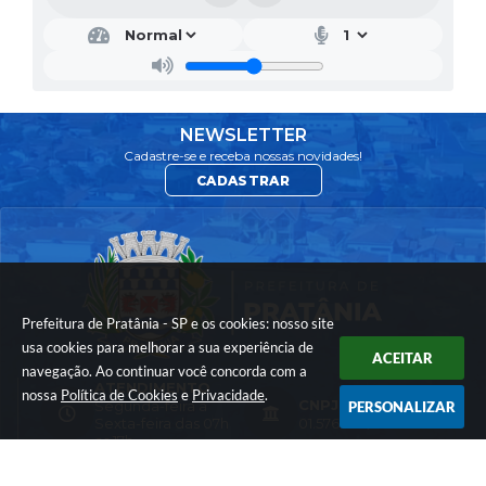
NEWSLETTER
Cadastre-se e receba nossas novidades!
CADASTRAR
Prefeitura de Pratânia - SP e os cookies: nosso site
usa cookies para melhorar a sua experiência de
ACEITAR
navegação. Ao continuar você concorda com a
ATENDIMENTO
nossa
Política de Cookies
e
Privacidade
.
CNPJ
Segunda-feira a
PERSONALIZAR
Sexta-feira das 07h
01.576.782/0001-74
as 17h
LOCALIZAÇÃO
CONTATO
Rua: Francisco Vieira
(14) 3844-8200