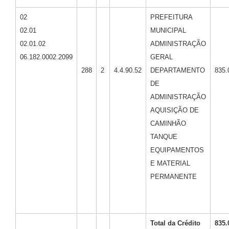
02
PREFEITURA
02.01
MUNICIPAL
02.01.02
ADMINISTRAÇÃO
06.182.0002.2099
GERAL
288
2
4.4.90.52
DEPARTAMENTO
835.
DE
ADMINISTRAÇÃO
AQUISIÇÃO DE
CAMINHÃO
TANQUE
EQUIPAMENTOS
E MATERIAL
PERMANENTE
Total da
Crédito
835.