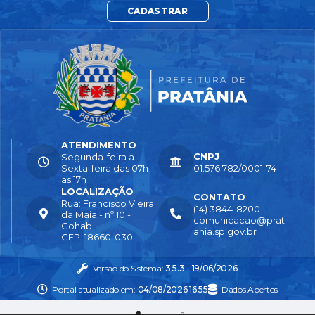
CADASTRAR
ATENDIMENTO
CNPJ
Segunda-feira a
Sexta-feira das 07h
01.576.782/0001-74
as 17h
LOCALIZAÇÃO
CONTATO
Rua: Francisco Vieira
(14) 3844-8200
da Maia - nº 10 -
comunicacao@prat
Cohab
ania.sp.gov.br
CEP: 18660-030
Versão do Sistema:
3.5.3 - 19/06/2026
Portal atualizado em:
04/08/2026 16:55
Dados Abertos