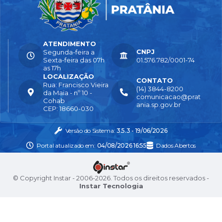
ATENDIMENTO
CNPJ
Segunda-feira a
Sexta-feira das 07h
01.576.782/0001-74
as 17h
LOCALIZAÇÃO
CONTATO
Rua: Francisco Vieira
(14) 3844-8200
da Maia - nº 10 -
comunicacao@prat
Cohab
ania.sp.gov.br
CEP: 18660-030
Versão do Sistema:
3.5.3 - 19/06/2026
Portal atualizado em:
04/08/2026 16:55
Dados Abertos
© Copyright Instar - 2006-2026. Todos os direitos reservados -
Instar Tecnologia