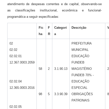
atendimento de despesas correntes e de capital, observando-se
as classificações institucional, econômica e funcional-
programática a seguir especificadas:
Fic
F
Categori
Descrição
V
ha
R
a
02
PREFEITURA
02.02
MUNICIPAL
02.02.01
EDUCAÇÃO
12.367.0003.2059
FUNDEB
58
2
3.1.90.13
MAGISTÉRIO
2
FUNDEB 70% -
02.02.04
EDUCAÇÃO
12.365.0003.2016
ESPECIAL
98
5
3.3.90.39
OBRIGAÇÕES
8
PATRONAIS
02.02.05