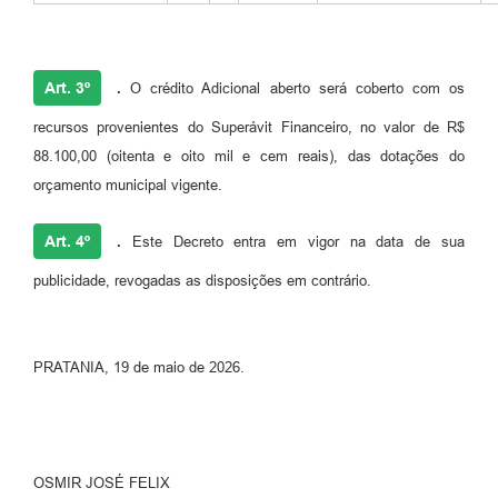
Art. 3º
.
O crédito Adicional aberto será coberto com os
recursos provenientes do Superávit Financeiro, no valor de R$
88.100,00 (oitenta e oito mil e cem reais), das dotações do
orçamento municipal vigente.
Art. 4º
.
Este Decreto entra em vigor na data de sua
publicidade, revogadas as disposições em contrário.
PRATANIA, 19 de maio de 2026.
OSMIR JOSÉ FELIX