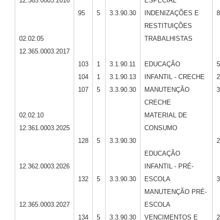
12.365.0003.2016
ESPECIAL
95
5
3.3.90.30
INDENIZAÇÕES E
8
RESTITUIÇÕES
02.02.05
TRABALHISTAS
12.365.0003.2017
103
1
3.1.90.11
EDUCAÇÃO
5
104
1
3.1.90.13
INFANTIL - CRECHE
2
107
5
3.3.90.30
MANUTENÇÃO
3
CRECHE
02.02.10
MATERIAL DE
12.361.0003.2025
CONSUMO
128
5
3.3.90.30
2
EDUCAÇÃO
12.362.0003.2026
INFANTIL - PRÉ-
132
5
3.3.90.30
ESCOLA
3
MANUTENÇÃO PRÉ-
12.365.0003.2027
ESCOLA
134
5
3.3.90.30
VENCIMENTOS E
2