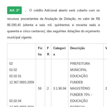
Art. 2º
.
O crédito Adicional aberto será coberto com os
recursos provenientes da Anulação de Dotação, no valor de R$
86.590,45 (oitenta e seis mil, quinhentos e noventa reais e
quarenta e cinco centavos), das seguintes dotações do orçamento
municipal vigente:
Fic
F
Categori
Descrição
V
ha
R
a
02
PREFEITURA
02.02
MUNICIPAL
02.02.01
EDUCAÇÃO
12.367.0003.2059
FUNDEB
59
2
3.1.90.94
MAGISTÉRIO
2
FUNDEB 70% -
02.02.04
EDUCAÇÃO