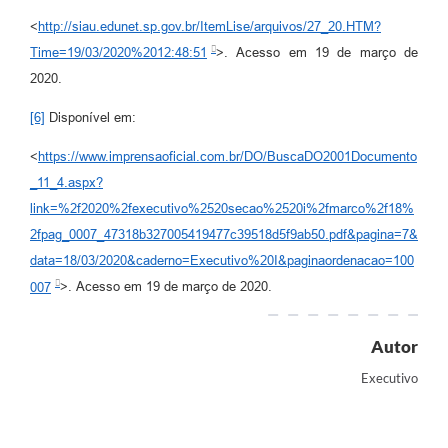
<
http://siau.edunet.sp.gov.br/ItemLise/arquivos/27_20.HTM?
Time=19/03/2020%2012:48:51
>. Acesso em 19 de março de
2020.
[6]
Disponível em:
<
https://www.imprensaoficial.com.br/DO/BuscaDO2001Documento
_11_4.aspx?
link=%2f2020%2fexecutivo%2520secao%2520i%2fmarco%2f18%
2fpag_0007_47318b327005419477c39518d5f9ab50.pdf&pagina=7&
data=18/03/2020&caderno=Executivo%20I&paginaordenacao=100
007
>. Acesso em 19 de março de 2020.
Autor
Executivo