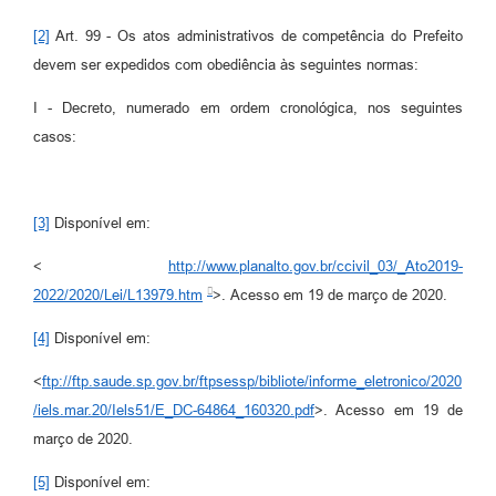
[2]
Art. 99 - Os atos administrativos de competência do Prefeito
devem ser expedidos com obediência às seguintes normas:
I - Decreto, numerado em ordem cronológica, nos seguintes
casos:
[3]
Disponível em:
<
http://www.planalto.gov.br/ccivil_03/_Ato2019-
2022/2020/Lei/L13979.htm
>. Acesso em 19 de março de 2020.
[4]
Disponível em:
<
ftp://ftp.saude.sp.gov.br/ftpsessp/bibliote/informe_eletronico/2020
/iels.mar.20/Iels51/E_DC-64864_160320.pdf
>. Acesso em 19 de
março de 2020.
[5]
Disponível em: