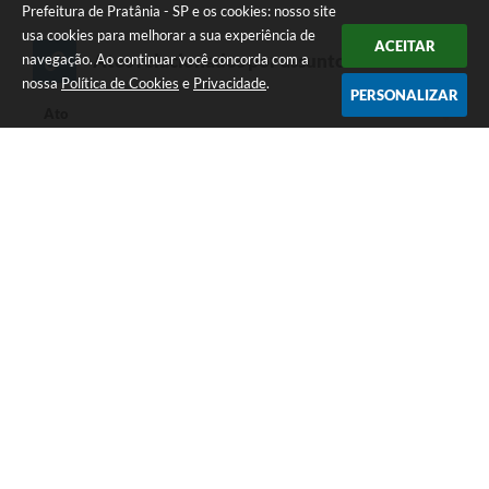
Prefeitura de Pratânia - SP e os cookies: nosso site
usa cookies para melhorar a sua experiência de
ACEITAR
Atos relacionados por assunto
navegação. Ao continuar você concorda com a
nossa
Política de Cookies
e
Privacidade
.
PERSONALIZAR
Ato
Ato
DECRETO Nº 21, 20 DE ABRIL DE 2021
DECRETO Nº 49, 21 DE AGOSTO DE 2020
DECRETO Nº 39, 15 DE JULHO DE 2020
DECRETO Nº 26, 02 DE JUNHO DE 2020
DECRETO Nº 25, 29 DE MAIO DE 2020
Seja o primeiro a curtir esta
GOSTEI
NÃO GOSTEI
legislação.