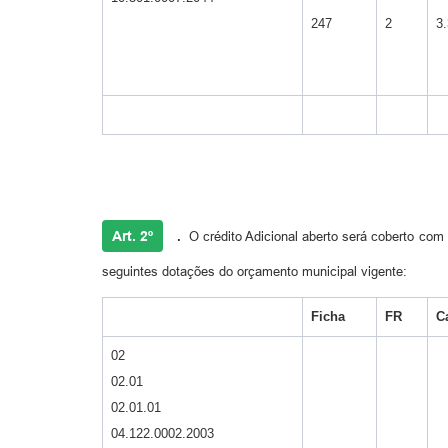
247
2
3.
Art. 2º
.
O crédito Adicional aberto será coberto com 
seguintes dotações do orçamento municipal vigente:
Ficha
FR
C
02
02.01
02.01.01
04.122.0002.2003