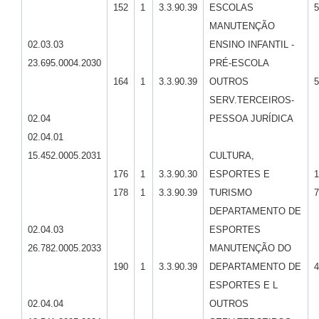
152
1
3.3.90.39
ESCOLAS
5
MANUTENÇÃO
02.03.03
ENSINO INFANTIL -
23.695.0004.2030
PRÉ-ESCOLA
164
1
3.3.90.39
OUTROS
5
SERV.TERCEIROS-
02.04
PESSOA JURÍDICA
02.04.01
15.452.0005.2031
CULTURA,
176
1
3.3.90.30
ESPORTES E
1
178
1
3.3.90.39
TURISMO
7
DEPARTAMENTO DE
02.04.03
ESPORTES
26.782.0005.2033
MANUTENÇÃO DO
190
1
3.3.90.39
DEPARTAMENTO DE
4
ESPORTES E L
02.04.04
OUTROS