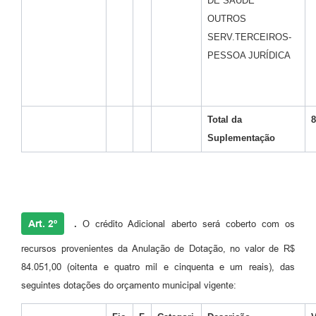
DE SAÚDE
OUTROS
SERV.TERCEIROS-
PESSOA JURÍDICA
Total da
8
Suplementação
Art. 2º
.
O crédito Adicional aberto será coberto com os
recursos provenientes da Anulação de Dotação, no valor de R$
84.051,00 (oitenta e quatro mil e cinquenta e um reais), das
seguintes dotações do orçamento municipal vigente: