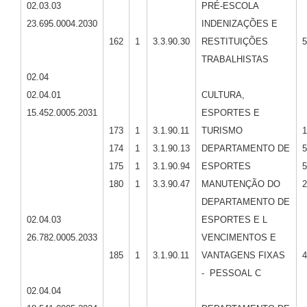
02.03.03
PRÉ-ESCOLA
23.695.0004.2030
INDENIZAÇÕES E
162
1
3.3.90.30
RESTITUIÇÕES
5
TRABALHISTAS
02.04
02.04.01
CULTURA,
15.452.0005.2031
ESPORTES E
173
1
3.1.90.11
TURISMO
1
174
1
3.1.90.13
DEPARTAMENTO DE
5
175
1
3.1.90.94
ESPORTES
5
180
1
3.3.90.47
MANUTENÇÃO DO
2
DEPARTAMENTO DE
02.04.03
ESPORTES E L
26.782.0005.2033
VENCIMENTOS E
185
1
3.1.90.11
VANTAGENS FIXAS
4
- PESSOAL C
02.04.04