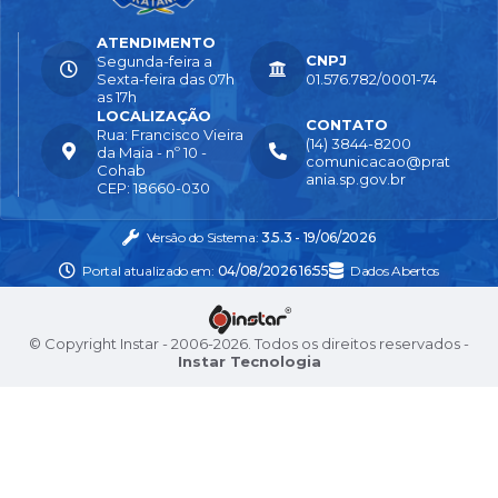
ATENDIMENTO
CNPJ
Segunda-feira a
Sexta-feira das 07h
01.576.782/0001-74
as 17h
LOCALIZAÇÃO
CONTATO
Rua: Francisco Vieira
(14) 3844-8200
da Maia - nº 10 -
comunicacao@prat
Cohab
ania.sp.gov.br
CEP: 18660-030
Versão do Sistema:
3.5.3 - 19/06/2026
Portal atualizado em:
04/08/2026 16:55
Dados Abertos
© Copyright Instar - 2006-2026. Todos os direitos reservados -
Instar Tecnologia