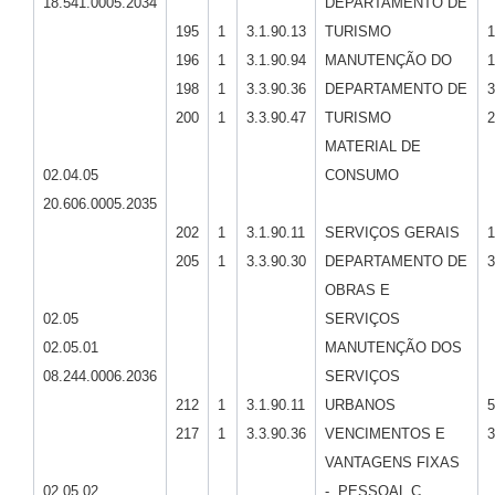
18.541.0005.2034
DEPARTAMENTO DE
195
1
3.1.90.13
TURISMO
1
196
1
3.1.90.94
MANUTENÇÃO DO
1
198
1
3.3.90.36
DEPARTAMENTO DE
3
200
1
3.3.90.47
TURISMO
2
MATERIAL DE
02.04.05
CONSUMO
20.606.0005.2035
202
1
3.1.90.11
SERVIÇOS GERAIS
1
205
1
3.3.90.30
DEPARTAMENTO DE
3
OBRAS E
02.05
SERVIÇOS
02.05.01
MANUTENÇÃO DOS
08.244.0006.2036
SERVIÇOS
212
1
3.1.90.11
URBANOS
5
217
1
3.3.90.36
VENCIMENTOS E
3
VANTAGENS FIXAS
02.05.02
- PESSOAL C