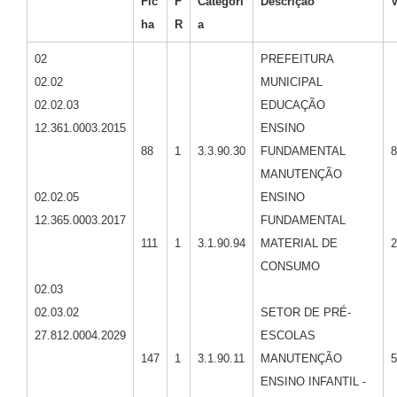
Fic
F
Categori
Descrição
V
ha
R
a
02
PREFEITURA
02.02
MUNICIPAL
02.02.03
EDUCAÇÃO
12.361.0003.2015
ENSINO
88
1
3.3.90.30
FUNDAMENTAL
8
MANUTENÇÃO
02.02.05
ENSINO
12.365.0003.2017
FUNDAMENTAL
111
1
3.1.90.94
MATERIAL DE
2
CONSUMO
02.03
02.03.02
SETOR DE PRÉ-
27.812.0004.2029
ESCOLAS
147
1
3.1.90.11
MANUTENÇÃO
5
ENSINO INFANTIL -