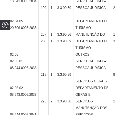
18.541.0005.2034
SERV.TERCEIROS-
199
1
3.3.90.39
PESSOA JURÍDICA
2
02.04.05
DEPARTAMENTO DE
20.606.0005.2035
TURISMO
207
1
3.3.90.36
MANUTENÇÃO DO
1
208
1
3.3.90.39
DEPARTAMENTO DE
3
TURISMO
02.05
OUTROS
02.05.01
SERV.TERCEIROS-
08.244.0006.2036
PESSOA JURÍDICA
218
1
3.3.90.39
8
SERVIÇOS GERAIS
02.05.02
DEPARTAMENTO DE
08.243.0006.2037
OBRAS E
225
2
3.3.90.30
SERVIÇOS
1
MANUTENÇÃO DOS
08.244.0006.2041
SERVIÇOS