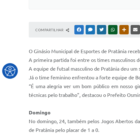
COMPARTILHAR
FACEBOOK
MESSENGER
TWITTER
WHATSAPP
OUTRAS
O Ginásio Municipal de Esportes de Pratânia rece
A primeira partida foi entre os times masculinos de
A equipe de futsal masculino de Pratânia deu um
Já o time feminino enfrentou a forte equipe de Bo
“É uma alegria ver um bom público em nosso gin
técnicas pelo trabalho”, destacou o Prefeito Osmir
Domingo
No domingo, 24, também pelos Jogos Abertos da Ju
de Pratânia pelo placar de 1 a 0.