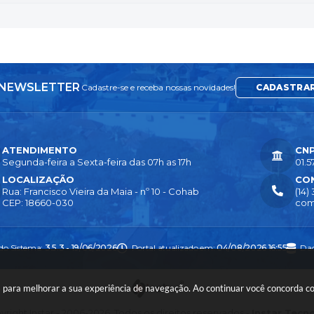
NEWSLETTER
Cadastre-se e receba nossas novidades!
CADASTRA
ATENDIMENTO
CN
Segunda-feira a Sexta-feira das 07h as 17h
01.5
LOCALIZAÇÃO
CO
Rua: Francisco Vieira da Maia - nº 10 - Cohab
(14)
CEP: 18660-030
com
 do Sistema:
3.5.3 - 19/06/2026
Portal atualizado em:
04/08/2026 16:55
Dad
ies para melhorar a sua experiência de navegação. Ao continuar você concorda 
right Instar - 2006-2026. Todos os direitos reservados -
Instar Tecn