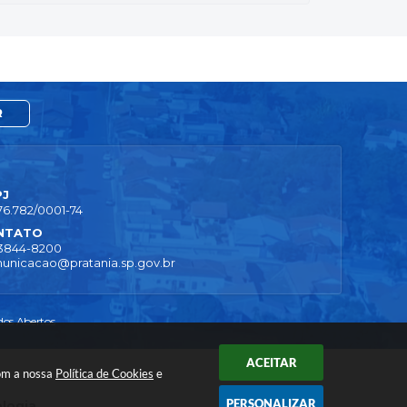
R
PJ
76.782/0001-74
NTATO
 3844-8200
unicacao@pratania.sp.gov.br
os Abertos
ACEITAR
com a nossa
Política de Cookies
e
PERSONALIZAR
ologia