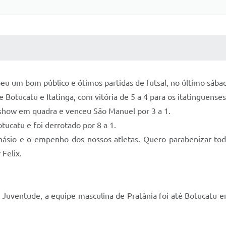
 MÍDIAS
RECEBA NOTÍCIAS
beu um bom público e ótimos partidas de futsal, no último sába
 Botucatu e Itatinga, com vitória de 5 a 4 para os itatinguenses
 show em quadra e venceu São Manuel por 3 a 1.
tucatu e foi derrotado por 8 a 1.
ásio e o empenho dos nossos atletas. Quero parabenizar tod
 Felix.
ventude, a equipe masculina de Pratânia foi até Botucatu enf